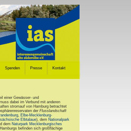
Spenden
Presse
Kontakt
eil einer Gewässer- und
muss dabei im Verbund mit anderen
haften stromauf von Hamburg betrachtet
iosphärenreservaten der
Flusslandschaft
randenburg
,
Elbe-Mecklenburg-
rsächsische Elbtalaue
), dem
Nationalpark
d dem
Naturpark Mecklenburgisches
 Hamburgs befinden sich großflächige