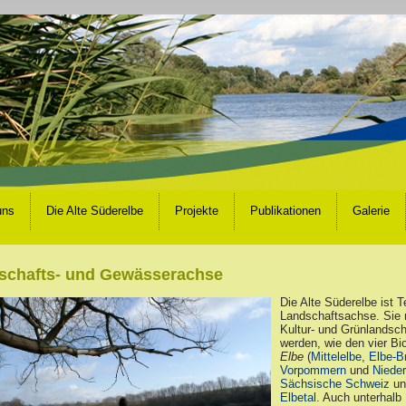
uns
Die Alte Süderelbe
Projekte
Publikationen
Galerie
schafts- und Gewässerachse
Die Alte Süderelbe ist T
Landschaftsachse. Sie 
Kultur- und Grünlandsc
werden, wie den vier B
Elbe
(
Mittelelbe
,
Elbe-B
Vorpommern
und
Niede
Sächsische Schweiz
un
Elbetal
. Auch unterhalb